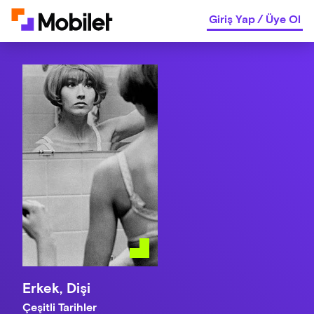
Giriş Yap
/
Üye Ol
Erkek, Dişi
Çeşitli Tarihler