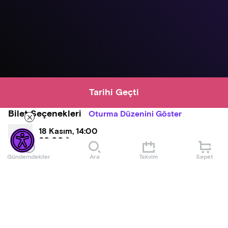
Tarihi Geçti
Bilet Seçenekleri
Oturma Düzenini Göster
18 Kasım, 14:00
60,00 ₺
Gündemdekiler
Ara
Takvim
Sepet
İndirimli
30,00 ₺
23 Aralık, 18:30
60,00 ₺