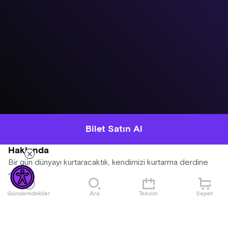
Bilet Satın Al
Hakkında
Bir gün dünyayı kurtaracaktık, kendimizi kurtarma derdine
düştük.
Altı Üstü Kabare bu kez ölüler diyarından sesleniyor.
Gündemdekiler
Ara
Takvim
Sepet
Sadrazam olma yolunda ilerlerken, memnu bir aşk
yüzünden, hiç beklemediği bir anda eceline kavuşan,
Tırsıkzade Abülveli efendiden,