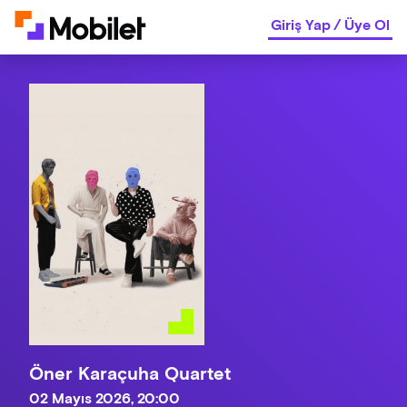
Giriş Yap
/
Üye Ol
Öner Karaçuha Quartet
02 Mayıs 2026, 20:00