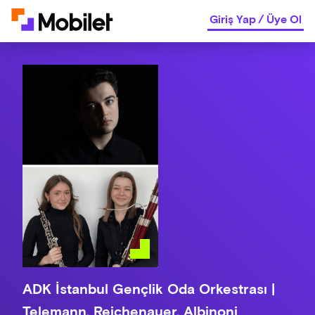
Giriş Yap
/
Üye Ol
ADK İstanbul Gençlik Oda Orkestrası |
Telemann, Reichenauer, Albinoni