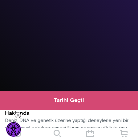
Tarihi Geçti
Hakkında
Deniz, DNA ve genetik üzerine yaptığı deneylerle yeni bir
dünya hayal ederken; annesi Nuran geçmişin yüküyle onu
sürekli aşağı çeker. Aylin ise bu iki uç arasında savrulurken