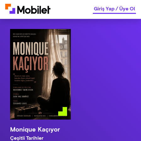
Giriş Yap
/
Üye Ol
Monique Kaçıyor
Çeşitli Tarihler