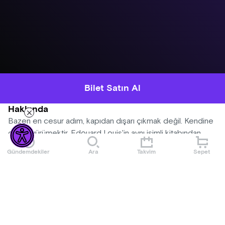
Bilet Satın Al
Hakkında
Bazen en cesur adım, kapıdan dışarı çıkmak değil. Kendine
doğru yürümektir. Edouard Louis'in aynı isimli kitabından
esinlenerek sahneye taşınan Monique Kaçıyor. Sude Naz
Gündemdekiler
Ara
Takvim
Sepet
Demirci'nin performansı ile sahneye taşınıyor.
Etkinlik Kuralları
Yaş : +8
Ek olarak oyun başladıktan sonra içeri seyirci