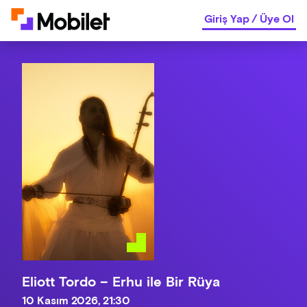
Giriş Yap
/
Üye Ol
Eliott Tordo – Erhu ile Bir Rüya
10 Kasım 2026, 21:30