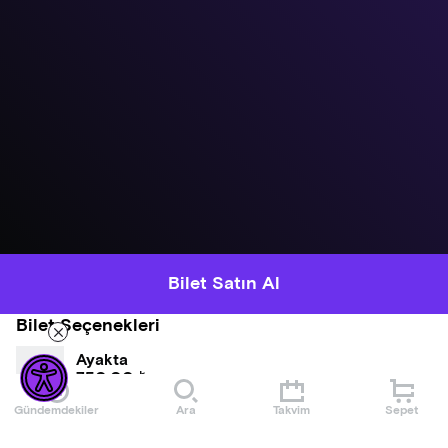
Bilet Satın Al
Bilet Seçenekleri
Ayakta
750,00 ₺
Gündemdekiler
Ara
Takvim
Sepet
Numaralı Tribün
Tükendi
1500,00 ₺