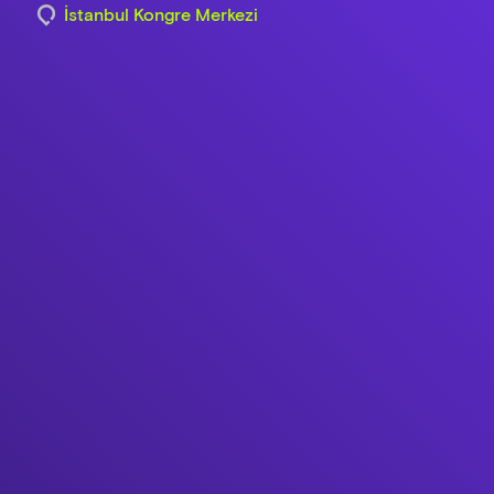
İstanbul Kongre Merkezi