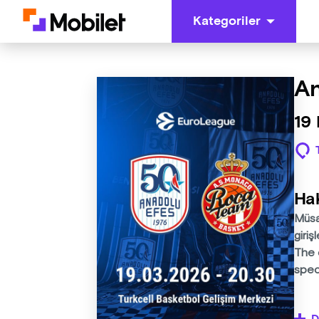
Kategoriler
An
19
Ha
Müsab
giriş
The 
spec
Zafer