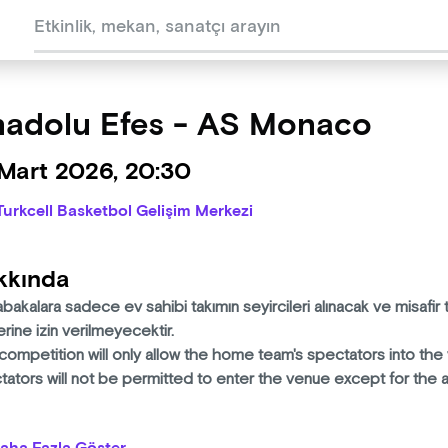
adolu Efes - AS Monaco
 Mart 2026, 20:30
Turkcell Basketbol Gelişim Merkezi
kkında
akalara sadece ev sahibi takımın seyircileri alınacak ve misafir t
lerine izin verilmeyecektir.
competition will only allow the home team's spectators into th
tators will not be permitted to enter the venue except for the 
lerle, unutulmaz anılarla ve büyük bir aile olmanın gururuyla geçen