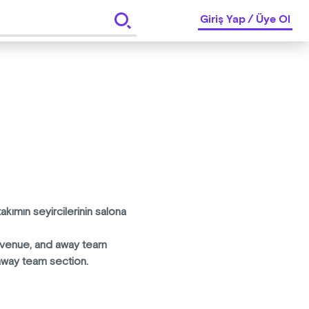
Giriş Yap
/
Üye Ol
akımın seyircilerinin salona
e venue, and away team
away team section.
 yarım asırlık bir yolculuk.