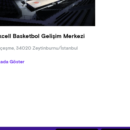
ak şartıyla ücretsiz şekilde maçlarımızı takip edebilmektedir.
por Güvenlik Kurulu kararı uyarınca taraftarların şu eşyaları salon
 para, fotoğraf makinesi, powerbank, şarj adaptörü, kişisel bilg
kcell Basketbol Gelişim Merkezi
ğu, profesyonel ses ve görüntü araçları (video kamera, fotoğraf
ronik sigara, dışarıdan getirilen yiyecek-içecek, yanıcı veya patl
ıçeşme, 34020 Zeytinburnu/İstanbul
j malzemesi vb. gibi), kesici veya delici olarak kullanılabilecek he
 ve işbu malzemelerle sınırlı olmayacak şekilde sahaya atılabil
tada Göster
turabilecek tüm materyaller.
rcilerin karşılaşma sırasında Sporda Şiddet ve Düzensizliğin Önl
mlerde bulunması durumunda salon dışına çıkarılması hakkı, Anado