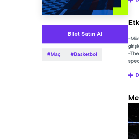
D
Her 
dest
Etk
#Ben
Bilet Satın Al
-Müsa
giriş
Maç
Basketbol
-The
spec
D
-Öğre
bulun
Me
-2019
bilet
yılı 
bilet
Ayrıc