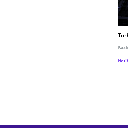
oturm
-İl S
Bozuk
Tur
çubu
elekt
Kazl
makya
düdük
Hari
oluş
-Seyi
eyle