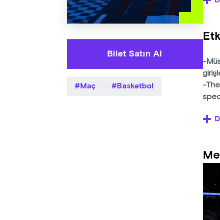
D
Her 
dest
Etk
#Ben
Bilet Satın Al
-Müsa
giriş
Maç
Basketbol
-The
spec
D
-Öğre
bulun
Me
-2019
bilet
yılı 
bilet
Ayrıc