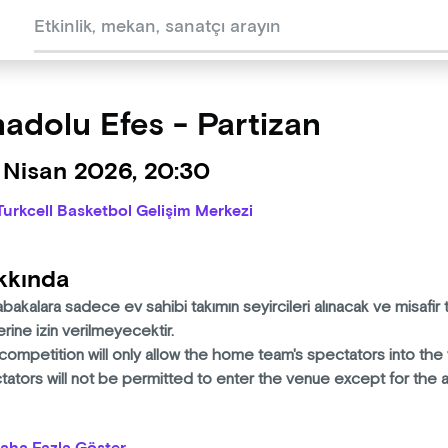
adolu Efes - Partizan
 Nisan 2026, 20:30
Turkcell Basketbol Gelişim Merkezi
kkında
akalara sadece ev sahibi takımın seyircileri alınacak ve misafir t
lerine izin verilmeyecektir.
competition will only allow the home team's spectators into th
tators will not be permitted to enter the venue except for the 
lerle, unutulmaz anılarla ve büyük bir aile olmanın gururuyla geçen