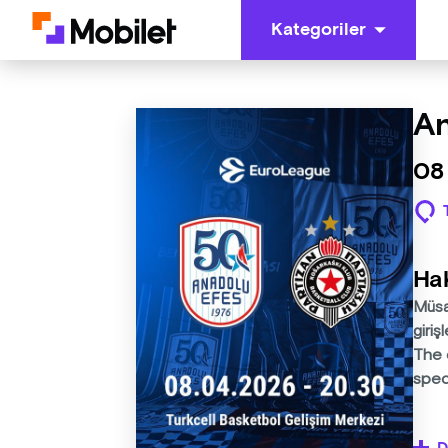
Kategoriler
An
08
Ha
Müsab
giriş
The 
spec
Zafer