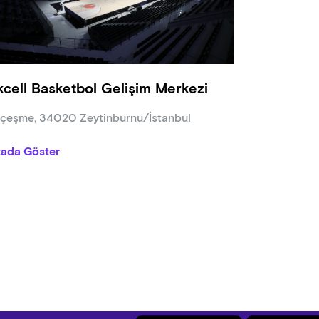
ak şartıyla ücretsiz şekilde maçlarımızı takip edebilmektedir.
por Güvenlik Kurulu kararı uyarınca taraftarların şu eşyaları salon
 para, fotoğraf makinesi, powerbank, şarj adaptörü, kişisel bilg
kcell Basketbol Gelişim Merkezi
ğu, profesyonel ses ve görüntü araçları (video kamera, fotoğraf
ronik sigara, dışarıdan getirilen yiyecek-içecek, yanıcı veya patl
ıçeşme, 34020 Zeytinburnu/İstanbul
j malzemesi vb. gibi), kesici veya delici olarak kullanılabilecek he
 ve işbu malzemelerle sınırlı olmayacak şekilde sahaya atılabil
tada Göster
turabilecek tüm materyaller.
rcilerin karşılaşma sırasında Sporda Şiddet ve Düzensizliğin Önl
mlerde bulunması durumunda salon dışına çıkarılması hakkı, Anado