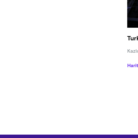
oturm
-İl S
Bozuk
Tur
çubu
elekt
Kazl
makya
düdük
Hari
oluş
-Seyi
eyle