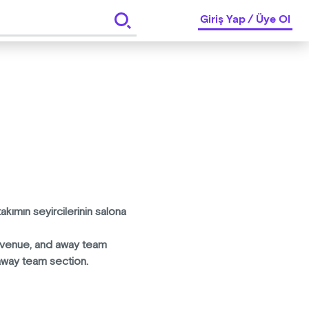
Giriş Yap
/
Üye Ol
akımın seyircilerinin salona
e venue, and away team
away team section.
 yarım asırlık bir yolculuk.