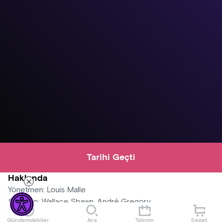
Tarihi Geçti
Hakkında
Yönetmen: Louis Malle
Senaryo: Wallace Shawn, André Gregory
Oyuncular: Wallace Shawn, André Gregory
Gündemdekiler
Ara
Takvim
Sepet