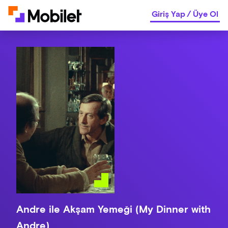
Giriş Yap
/
Üye Ol
Andre ile Akşam Yemeği (My Dinner with
Andre)