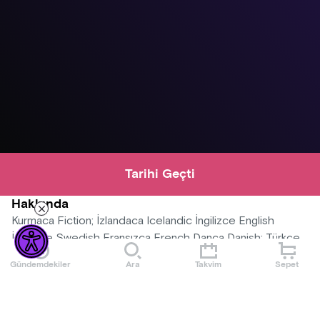
Tarihi Geçti
Hakkında
Kurmaca Fiction; İzlandaca Icelandic İngilizce English
İsveççe Swedish Fransızca French Danca Danish; Türkçe
Altyazılı Turkish Subtitles İngilizce Altyazılı English Subtitles;
Gündemdekiler
Ara
Takvim
Sepet
İzlanda Iceland Danimarka Denmark İsveç Sweden Fransa
France; Renkli Color 2025; 109'