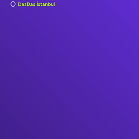
DasDas İstanbul