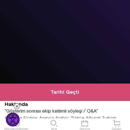
Tarihi Geçti
Hakkında
"Gösterim sonrası ekip katılımlı söyleşi / Q&A"
Kurmaca Fiction; Arapça Arabic; Türkçe Altyazılı Turkish
Subtitles İngilizce Altyazılı English Subtitles; Irak Iraq
Gündemdekiler
Ara
Takvim
Sepet