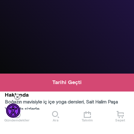
Tarihi Geçti
Hakkında
Boğazın mavisiyle iç içe yoga dersleri, Sait Halim Paşa
Yalısı'nda sizlerle...
Gündemdekiler
Ara
Takvim
Sepet
Sait Halim Paşa Yalısı’nda muhteşem Boğaz manzarası
eşliğinde yoga dersleri ile hem ruhunuzu hem de