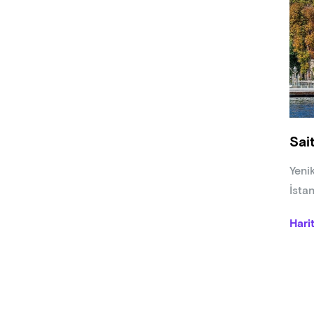
• Ya
• De
• Şa
• Ha
• So
• Ürü
• Rid
Sai
Betül
devam
Yeni
İsta
Hari