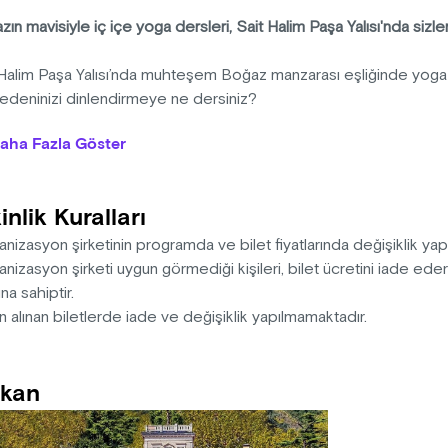
ın mavisiyle iç içe yoga dersleri, Sait Halim Paşa Yalısı'nda sizlerl
 Halim Paşa Yalısı’nda muhteşem Boğaz manzarası eşliğinde yoga
edeninizi dinlendirmeye ne dersiniz?
aha Fazla Göster
’ın en güzel yapılarından Sait Halim Paşa Yalısı’nda, Boğazın mavi
yeden yoga severi bekliyor. YogaŞala’nın deneyimli hocası Betül 
asa Yoga dersleri her çarşamba sabahı 09.00-10.00 saatleri ar
inlik Kuralları
ekleşecek.
nizasyon şirketinin programda ve bilet fiyatlarında değişiklik ya
matlarının katılımcılar tarafından getirilmesini rica ederiz.
nizasyon şirketi uygun görmediği kişileri, bilet ücretini iade ed
na sahiptir.
l Eroğlu
n alınan biletlerde iade ve değişiklik yapılmamaktadır.
ra Üniversitesi Ekonometri Bölümü mezunu olan Betül, 18 yaşında
erini deneyimleyerek başladığı bu yolculuk, zamanla onun için b
kan
ğini derinleştirmek ve eğitmenlik yolunda ilerlemek için alanında
tı buldu ve çeşitli uzmanlık programlarına katıldı.