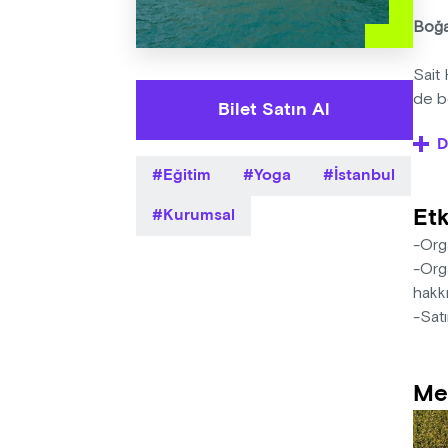
Boğaz
Sait
de b
Bilet Satın Al
D
Boğaz
Eğitim
Yoga
İstanbul
sevi
Viny
Etk
Kurumsal
gerç
-Orga
Yoga 
-Orga
hakkı
Betü
-Satı
Marma
ekoll
Me
prati
fırsa