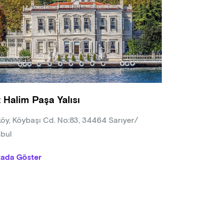
ra Ulcay ile 200 Saat Hatha Yoga Uzmanlaşma Programı (2015)
niz Zambak ile 80 Saat Mentorlük Programı (2015)
ylan Yılmaz ile 60 Saat Hamile Yoga Uzmanlık Programı (2018)
rt Lazer ile 500 Saat İleri Seviye Uzmanlık Programı (2020)
ner Özsu ile 96 Saat Fasya Anatomi ve Kinesiyoloji Eğitimi (202
n Kurtiç ile 40 Saat Vinyasa Krama Eğitimi (2023)
a Kıraşı ile Farkındalıklar, Güçlenme ve Meditasyon Eğitimi (2024
t Halim Paşa Yalısı
, 1,5 yıl sürecek ve derinlemesine bir uzmanlık sunan 300 saatli
 etmekte olup, bu alandaki bilgisini ve pratiğini daha da gelişti
köy, Köybaşı Cd. No:83, 34464 Sarıyer/
nbul
tada Göster