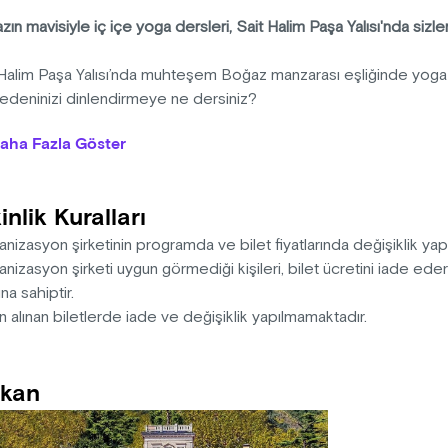
ın mavisiyle iç içe yoga dersleri, Sait Halim Paşa Yalısı'nda sizlerl
 Halim Paşa Yalısı’nda muhteşem Boğaz manzarası eşliğinde yoga
edeninizi dinlendirmeye ne dersiniz?
aha Fazla Göster
’ın en güzel yapılarından Sait Halim Paşa Yalısı’nda, Boğazın mavi
yeden yoga severi bekliyor. YogaŞala’nın deneyimli hocası Betül 
asa Yoga dersleri her çarşamba sabahı 09.00-10.00 saatleri ar
inlik Kuralları
ekleşecek.
nizasyon şirketinin programda ve bilet fiyatlarında değişiklik ya
matlarının katılımcılar tarafından getirilmesini rica ederiz.
nizasyon şirketi uygun görmediği kişileri, bilet ücretini iade ed
na sahiptir.
l Eroğlu
n alınan biletlerde iade ve değişiklik yapılmamaktadır.
ra Üniversitesi Ekonometri Bölümü mezunu olan Betül, 18 yaşında
erini deneyimleyerek başladığı bu yolculuk, zamanla onun için b
kan
ğini derinleştirmek ve eğitmenlik yolunda ilerlemek için alanında
tı buldu ve çeşitli uzmanlık programlarına katıldı.