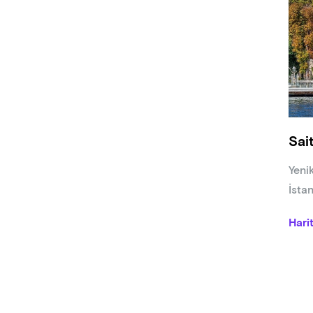
• Ya
• De
• Şa
• Ha
• So
• Ürü
• Rid
Sai
Betül
devam
Yeni
İsta
Hari