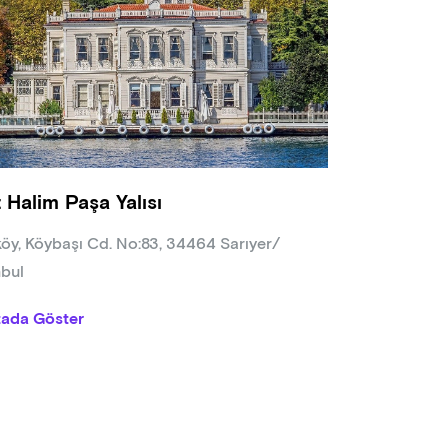
ra Ulcay ile 200 Saat Hatha Yoga Uzmanlaşma Programı (2015)
niz Zambak ile 80 Saat Mentorlük Programı (2015)
ylan Yılmaz ile 60 Saat Hamile Yoga Uzmanlık Programı (2018)
rt Lazer ile 500 Saat İleri Seviye Uzmanlık Programı (2020)
ner Özsu ile 96 Saat Fasya Anatomi ve Kinesiyoloji Eğitimi (202
n Kurtiç ile 40 Saat Vinyasa Krama Eğitimi (2023)
a Kıraşı ile Farkındalıklar, Güçlenme ve Meditasyon Eğitimi (2024
t Halim Paşa Yalısı
, 1,5 yıl sürecek ve derinlemesine bir uzmanlık sunan 300 saatli
 etmekte olup, bu alandaki bilgisini ve pratiğini daha da gelişti
köy, Köybaşı Cd. No:83, 34464 Sarıyer/
nbul
tada Göster