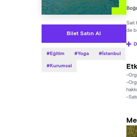
Boğaz
Sait
de b
Bilet Satın Al
D
Boğaz
Eğitim
Yoga
İstanbul
sevi
Viny
Etk
Kurumsal
gerç
-Orga
Yoga 
-Orga
hakkı
Betü
-Satı
Marma
ekoll
Me
prati
fırsa