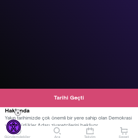
Tarihi Geçti
Hakkında
Yakın tarihimizde çok önemli bir yere sahip olan Demokrasi
ve Özgürlükler Adası ziyaretçilerini bekliyor.
Gündemdekiler
Ara
Takvim
Sepet