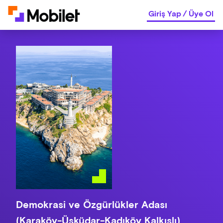
Giriş Yap
/
Üye Ol
Demokrasi ve Özgürlükler Adası
(Karaköy-Üsküdar-Kadıköy Kalkışlı)