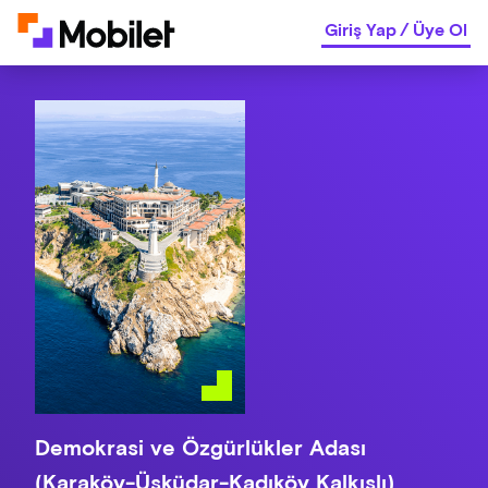
Giriş Yap
/
Üye Ol
Demokrasi ve Özgürlükler Adası
(Karaköy-Üsküdar-Kadıköy Kalkışlı)