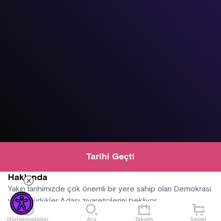
Tarihi Geçti
Hakkında
Yakın tarihimizde çok önemli bir yere sahip olan Demokrasi
ve Özgürlükler Adası ziyaretçilerini bekliyor.
Gündemdekiler
Ara
Takvim
Sepet