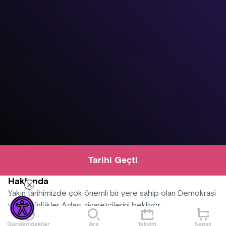
Tarihi Geçti
Hakkında
Yakın tarihimizde çok önemli bir yere sahip olan Demokrasi
ve Özgürlükler Adası ziyaretçilerini bekliyor.
Gündemdekiler
Ara
Takvim
Sepet