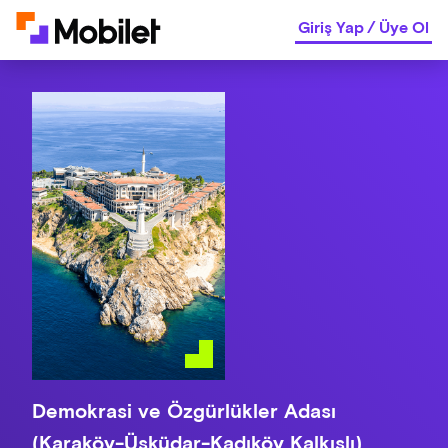
Giriş Yap
/
Üye Ol
Demokrasi ve Özgürlükler Adası
(Karaköy-Üsküdar-Kadıköy Kalkışlı)