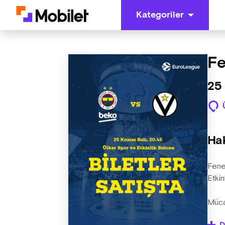
Kategoriler
Fe
25
Ha
Fene
Etkin
Müca