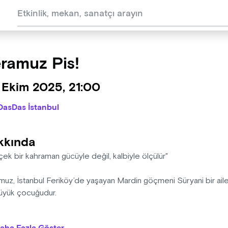
ramuz Pis!
 Ekim 2025, 21:00
DasDas İstanbul
kkında
ek bir kahraman gücüyle değil, kalbiyle ölçülür"
muz, İstanbul Feriköy’de yaşayan Mardin göçmeni Süryani bir aile
üyük çocuğudur.
uz’un ailesi bu eski apartman dairesinde, dışarıdaki kocaman dün