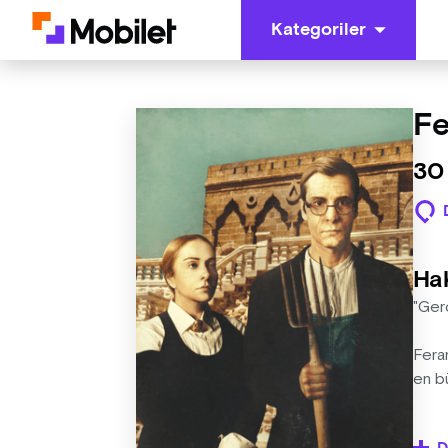
Kategoriler
Fe
30
Ha
"Gerç
Fera
en b
Feram