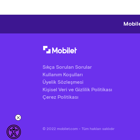
Dövü
Fotoğ
Afiş
Mobile
Oyun
Dila
Sıkça Sorulan Sorular
Kullanım Koşulları
Üyelik Sözleşmesi
Kişisel Veri ve Gizlilik Politikası
Çerez Politikası
© 2022 mobilet.com - Tüm hakları saklıdır