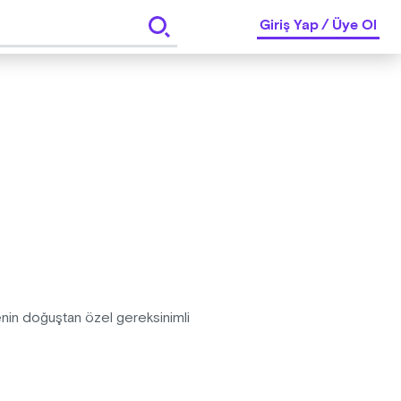
Giriş Yap
/
Üye Ol
nin doğuştan özel gereksinimli
ya ile var olma savaşını