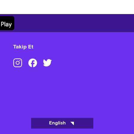
ELİRDİ, Melisa BERBEROĞLU /
Takip Et
English