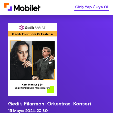
Giriş Yap
/
Üye Ol
Gedik Filarmoni Orkestrası Konseri
15 Mayıs 2024, 20:30