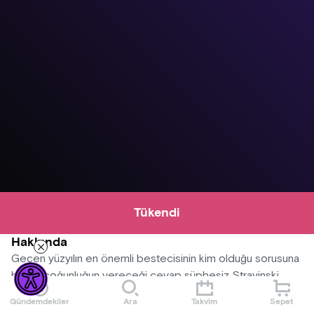
Tükendi
Hakkında
Geçen yüzyılın en önemli bestecisinin kim olduğu sorusuna
büyük çoğunluğun vereceği cevap şüphesiz Stravinski.
1920’lerde yarattığı Neoklasisizm hareketinin en renkli ve
Gündemdekiler
Ara
Takvim
Sepet
eğlenceli örneklerinden biri, unutulmaya yüz tutmuş klasik