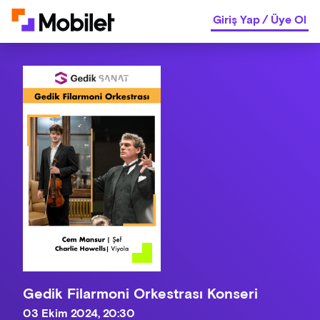
Giriş Yap
/
Üye Ol
Gedik Filarmoni Orkestrası Konseri
03 Ekim 2024, 20:30