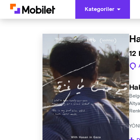
Kategoriler
Ha
12
Ha
Belge
Altya
Renk
YÖNE