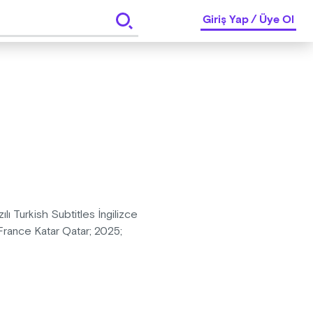
Giriş Yap
/
Üye Ol
ı Turkish Subtitles İngilizce
 France Katar Qatar; 2025;