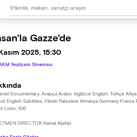
san'la Gazze'de
 Kasım 2025, 15:30
AKM Yeşilçam Sineması
kkında
sel Documentary; Arapça Arabic İngilizce English; Türkçe Altyazıl
zılı English Subtitles; Filistin Palestine Almanya Germany Fransa
li Color; 106'
TMEN DIRECTOR Kamal Aljafari