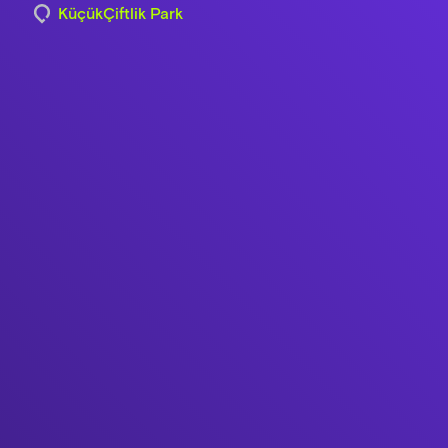
KüçükÇiftlik Park