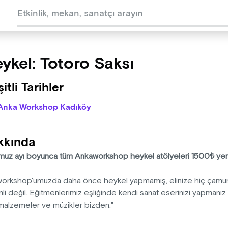
ykel: Totoro Saksı
itli Tarihler
Anka Workshop Kadıköy
kkında
uz ayı boyunca tüm Ankaworkshop heykel atölyeleri 1500₺ ye
workshop'umuzda daha önce heykel yapmamış, elinize hiç çamur al
i değil. Eğitmenlerimiz eşliğinde kendi sanat eserinizi yapmanız iç
malzemeler ve müzikler bizden."