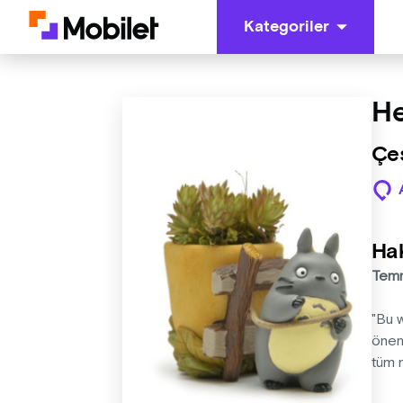
Kategoriler
He
Çeş
Ha
Temm
"Bu 
öneml
tüm 