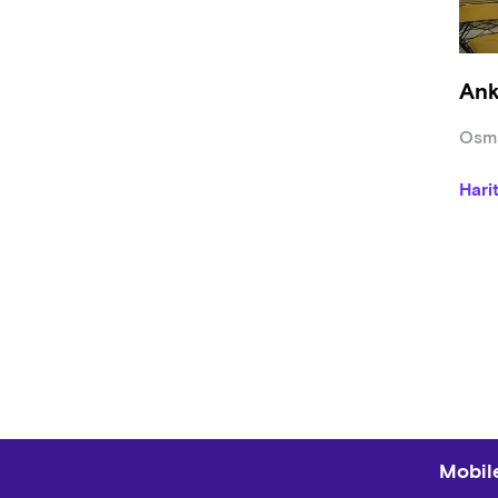
Ank
Osma
Hari
Mobile