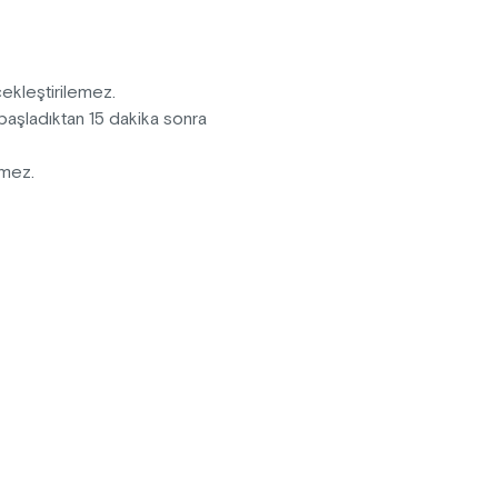
rçekleştirilemez.
k başladıktan 15 dakika sonra
lemez.
kleştirilemez.