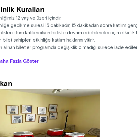
inlik Kuralları
nliğimiz 12 yaş ve üzeri içindir.
nliğe gecikme süresi 15 dakikadır, 15 dakikadan sonra katılım ge
nliklere tüm katılımcıların birlikte devam edebilmeleri için etkinli
 bilet sahipleri etkinliğe katılım haklarını yitirir.
ın alınan biletler programda değişiklik olmadığı sürece iade edi
nlikler ortalama 1 saat sürmektedir.
aha Fazla Göster
nlikte kullanılacak tüm malzemeler bilet fiyatına dahildir.
nliğe evcil hayvan getirilemez.
nizatörün bilgisi dışında etkinliğe küçük çocuklarla katılım gerçe
kan