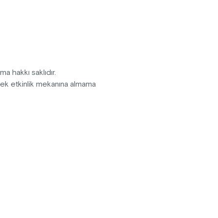
ma hakkı saklıdır.
, BARAN AKTAŞ, YAĞIZ EMİR
erek etkinlik mekanına almama