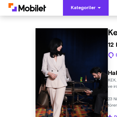
Kategoriler
K
12 
Ha
KEK, 
ve ir
23 Ni
tören
ayakk