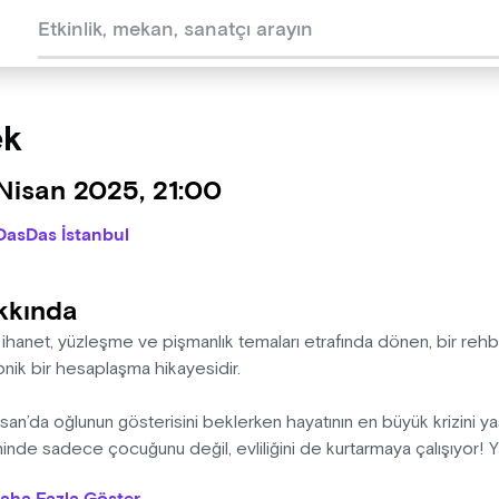
ek
Nisan 2025, 21:00
DasDas İstanbul
kkında
ihanet, yüzleşme ve pişmanlık temaları etrafında dönen, bir rehb
onik bir hesaplaşma hikayesidir.
san’da oğlunun gösterisini beklerken hayatının en büyük krizini y
inde sadece çocuğunu değil, evliliğini de kurtarmaya çalışıyor! Yan
abılar ve tarçınlı keklerle dolu bir rehberlik odasında; öğrendikl