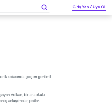
Giriş Yap
/
Üye Ol
erlik odasında geçen gerilimil
aşayan Volkan, bir anaokulu
lış anlaşılmalar, patlak
eri gerçekler mi daha zor, yoksa