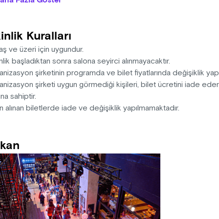
aha Fazla Göster
in tarifini anlamak mı?
YE
inlik Kuralları
AN: BURAK CAN ARAS
ETEN: HARUN OSMAN TİMUR
aş ve üzeri için uygundur.
DIMCI YÖNETMEN: ŞAHİN CAN BAYIR
nlik başladıktan sonra salona seyirci alınmayacaktır.
ERVİZOR: OZAN AĞAÇ
nizasyon şirketinin programda ve bilet fiyatlarında değişiklik yap
CULAR: IŞIL YILMAZ, BURAK CAN ARAS, EZGİ BAYRAMOĞLU
nizasyon şirketi uygun görmediği kişileri, bilet ücretini iade ed
UR
na sahiptir.
OĞRAF: YAĞMUR ÇİĞDEM GÜLMÜŞ
n alınan biletlerde iade ve değişiklik yapılmamaktadır.
 ASİSTANI: MİRAY MUTLU
TÜM TASARIM: SÜAY KÖSE
kan