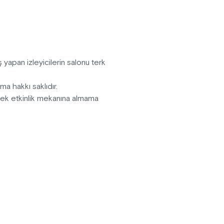
 sahte sözlerle
inin hikayesi. Üç
yar mıydınız seslerini?
 yapan izleyicilerin salonu terk
ma hakkı saklıdır.
erek etkinlik mekanına almama