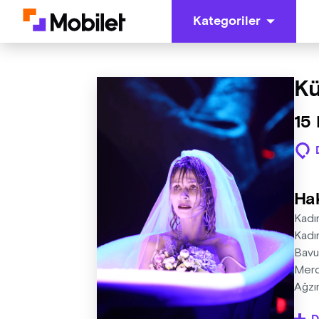
Kategoriler
Kü
15 
Ha
Kadı
Kadı
Bavu
Merd
Ağzı
Bulu