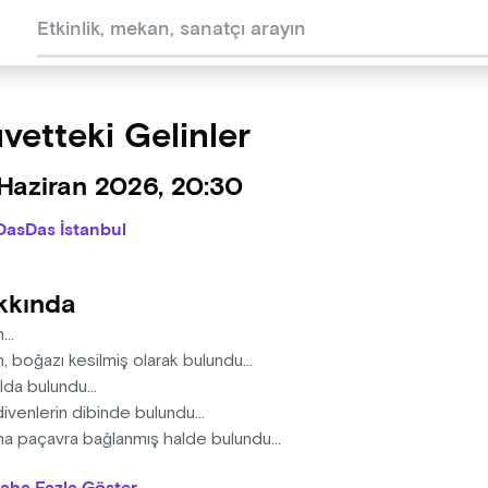
vetteki Gelinler
Haziran 2026, 20:30
DasDas İstanbul
kkında
n…
n, boğazı kesilmiş olarak bulundu…
lda bulundu…
ivenlerin dibinde bulundu…
na paçavra bağlanmış halde bulundu…
ndu… bulundu… bulundu…