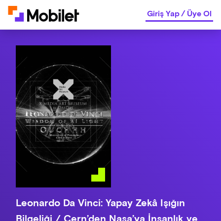
Giriş Yap
/
Üye Ol
Leonardo Da Vinci: Yapay Zekâ Işığın
Bilgeliği / Cern’den Nasa’ya İnsanlık ve