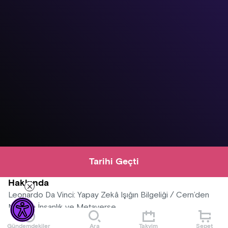
Tarihi Geçti
Hakkında
Leonardo Da Vinci: Yapay Zekâ Işığın Bilgeliği / Cern’den
Nasa’ya İnsanlık ve Metaverse
Gündemdekiler
Ara
Takvim
Sepet