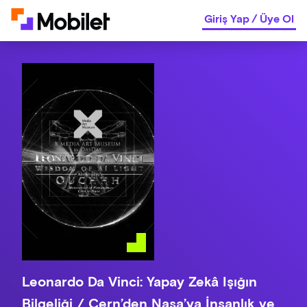
Giriş Yap
/
Üye Ol
Leonardo Da Vinci: Yapay Zekâ Işığın
Bilgeliği / Cern’den Nasa’ya İnsanlık ve