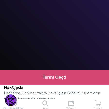
Tarihi Geçti
Hakkında
Leonardo Da Vinci: Yapay Zekâ Işığın Bilgeliği / Cern’den
Nasa’ya İnsanlık ve Metaverse
Gündemdekiler
Ara
Takvim
Sepet