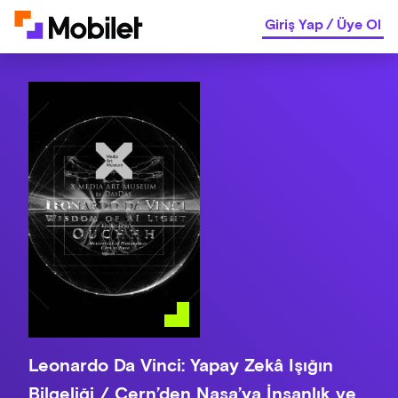
Giriş Yap
/
Üye Ol
Leonardo Da Vinci: Yapay Zekâ Işığın
Bilgeliği / Cern’den Nasa’ya İnsanlık ve