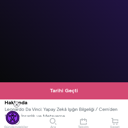
Tarihi Geçti
Hakkında
Leonardo Da Vinci: Yapay Zekâ Işığın Bilgeliği / Cern’den
Nasa’ya İnsanlık ve Metaverse
Gündemdekiler
Ara
Takvim
Sepet