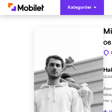
Kategoriler
Mi
06
Ha
Gökku
…
Âlem
Mis
Her 
Ersi