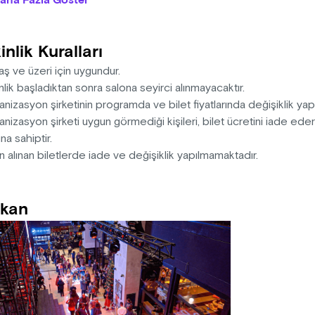
aha Fazla Göster
k mı kıvrak, azıcık da işveli ama bir o kadar kederli
 ve Deniz’in ıslık çalacakken, çığlık atılmasından korktukları,
a’nın isinde ve pusunda birbirlerini sobelerken,
inlik Kuralları
at bakışlarla büyütülemeyen çocukluklarını,
kadan, terden, kokudan, zilden, çıngıraktan,
aş ve üzeri için uygundur.
nceden ve askerlikten sonra
nlik başladıktan sonra salona seyirci alınmayacaktır.
yle, aşkla, dostlukla büyütmelerinin hikayesi…
nizasyon şirketinin programda ve bilet fiyatlarında değişiklik yap
nizasyon şirketi uygun görmediği kişileri, bilet ücretini iade ed
e?
na sahiptir.
 Ablam sürdü!
n alınan biletlerde iade ve değişiklik yapılmamaktadır.
?
aklarımı yemeyeyim diye!
kan
iye tırnaklarını yiyorsun ki?
dim ki!
r: Turgay Korkmaz
tmen: Kayhan Berkin
tmen Yardımcısı: Emre Arslanbek