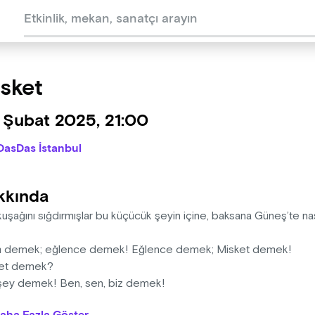
sket
 Şubat 2025, 21:00
DasDas İstanbul
kkında
şağını sığdırmışlar bu küçücük şeyin içine, baksana Güneş’te nas
 demek; eğlence demek! Eğlence demek; Misket demek!
ket demek?
şey demek! Ben, sen, biz demek!
n ve Deniz demek!