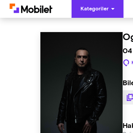
Kategoriler
Og
04 
Bil
Ha