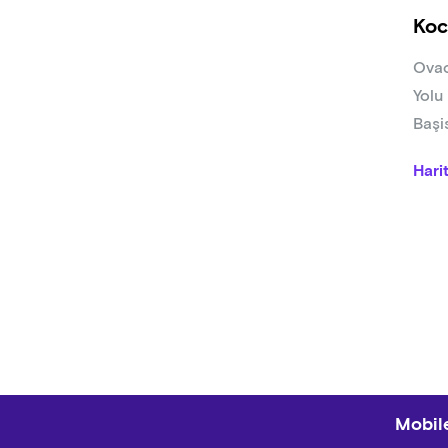
Koc
Ovac
Yolu
Başi
Hari
Mobile