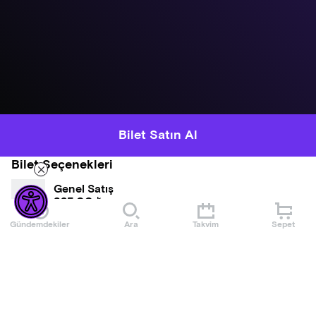
Bilet Satın Al
Bilet Seçenekleri
Genel Satış
825,00 ₺
Gündemdekiler
Ara
Takvim
Sepet
Hakkında
Ogün Sanlısoy Türkiye Turnesi
Türk Rock Müziğinin Güçlü Sesi Ogün Sanlısoy Türkiye’yi
Sallıyor!