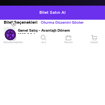
Bilet Satın Al
Bilet Seçenekleri
Oturma Düzenini Göster
Genel Satış - Avantajlı Dönem
1320,00 ₺
Gündemdekiler
Ara
Takvim
Sepet
Balkon - Avantajlı Dönem
1980,00 ₺
Hakkında
Gotik metalin öncülerinden ve melankolik metalin
mimarlarından Paradise Lost, "Ascension" albümünün 2026
Avrupa Turnesi kapsamında, İstanbul IF Performance Hall’a
geliyor!
Metal müziğin en etkili ve öncü gruplarından biri olan, gotik
Daha Fazla Göster