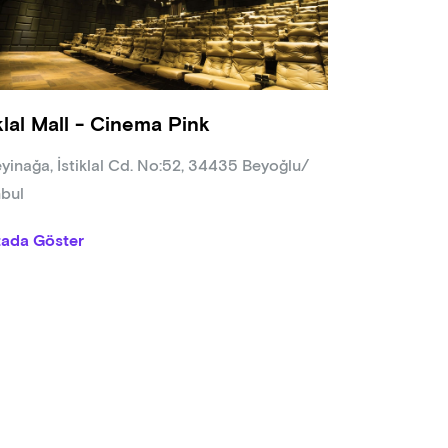
lojik yaralar açığa çıkar. Annelik, aşk, suç ve kadınlık gibi kavram
OPSYS
a is a young woman convicted of killing her lover and has unwill
eceased lover’s wife, has a sick daughter. The only solution for
tible marrow from Zerda's child. Esra visits her in the prison t
iklal Mall - Cinema Pink
ous woman refuses to collaborate. Negotiations between the tw
sing all the emotional wounds. Concepts such as motherhood
yinağa, İstiklal Cd. No:52, 34435 Beyoğlu/
deeply questioned.
nbul
tada Göster