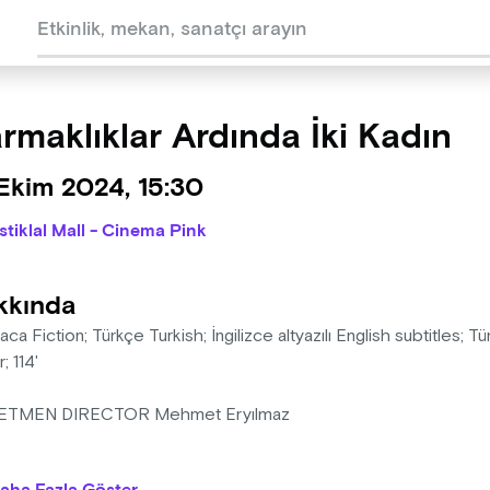
rmaklıklar Ardında İki Kadın
Ekim 2024, 15:30
İstiklal Mall - Cinema Pink
kkında
ca Fiction; Türkçe Turkish; İngilizce altyazılı English subtitles; T
; 114'
ETMEN DIRECTOR Mehmet Eryılmaz
IMCI PRODUCER Vedide Kaymak