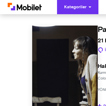
Kategoriler
Pa
21 
Ha
Kurma
Color
YÖN
YAP