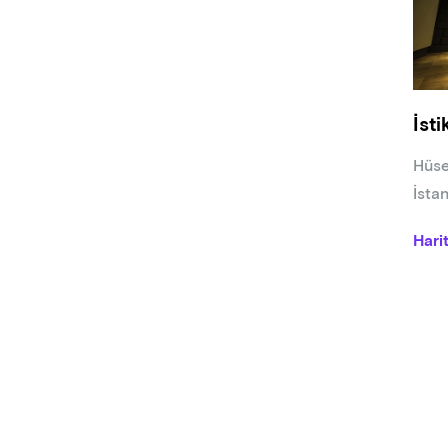
psiko
SYN
Zerd
her d
compa
İst
furi
expo
Hüse
are 
İsta
Hari