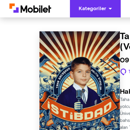
Kategoriler
Ta
(V
09
Ha
Taha
yolc
Ünive
bahs
alan 