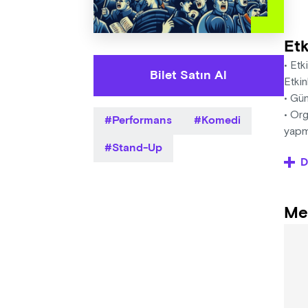
Etk
• Etk
Bilet Satın Al
Etkin
• Gün
• Org
Performans
Komedi
yapma
Stand-Up
yönl
D
• Org
ve bi
Me