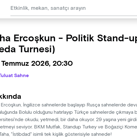
ha Ercoşkun - Politik Stand-u
eda Turnesi)
 Temmuz 2026, 20:30
Tuluat Sahne
kkında
 Ercoşkun, İngilizce sahnelerde başlayıp Rusça sahnelerde deva
uluğunda Bolulu olduğunu hatırlayıp Türkçe sahnelerde çıkmaya b
rsitesi'nde okudu, yetmedi, bir daha okuyor. 29 yaşına yeni girdi
etmeyi seviyor. BKM Mutfak, Standup Turkey ve Boğaziçi Komed
Taha, "İstibdad" isimli tek kişilik gösterisiyle sahnede!