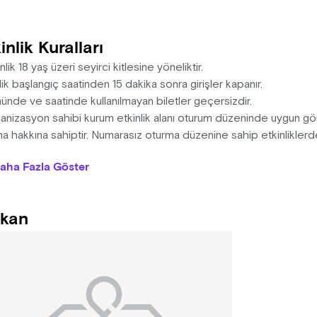
inlik Kuralları
inlik 18 yaş üzeri seyirci kitlesine yöneliktir.
lik başlangıç saatinden 15 dakika sonra girişler kapanır.
ünde ve saatinde kullanılmayan biletler geçersizdir.
anizasyon sahibi kurum etkinlik alanı oturum düzeninde uygun gö
 hakkına sahiptir. Numarasız oturma düzenine sahip etkinliklerde
endirmesi doğrultusunda oturmayı kabul eder.
aha Fazla Göster
anizasyon sahibi kurum mekansal yahut mücbir sebepler dahilinde
tiş saatlerinde değişiklik yapma hakkına sahiptir.
kan