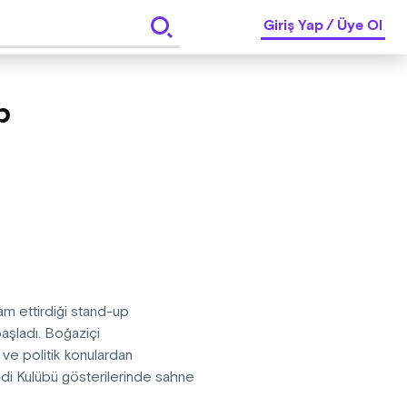
Giriş Yap
/
Üye Ol
p
m ettirdiği stand-up
aşladı. Boğaziçi
 ve politik konulardan
i Kulübü gösterilerinde sahne