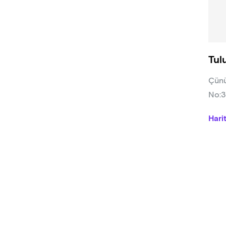
Tul
Çünü
No:3
Hari