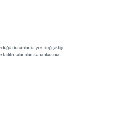
rdüğü durumlarda yer değişikliği
 katılımcılar alan sorumlusunun
 etkinlik içeriğinde, başlangıç