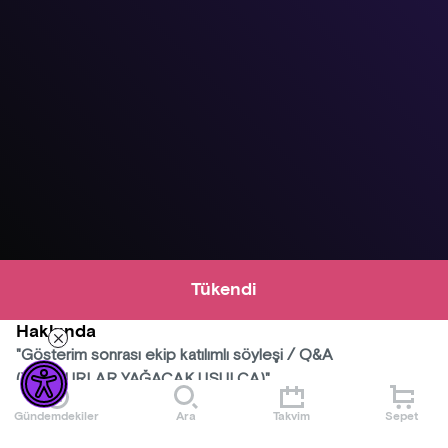
Tükendi
Hakkında
"Gösterim sonrası ekip katılımlı söyleşi / Q&A
(YAĞMURLAR YAĞACAK USULCA)"
İPLİK
Gündemdekiler
Ara
Takvim
Sepet
THREAD