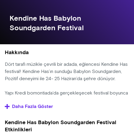
Kendine Has Babylon
Soundgarden Festival
Hakkında
Dört tarafı müzikle çevrili bir adada, eğlencesi Kendine Has
festival! Kendine Has’ın sunduğu Babylon Soundgarden,
Pozitif deneyimi ile 24- 25 Haziran’da şehre dönüyor.
Yapı Kredi bomontiada’da gerçekleşecek festival boyunca
Athena, Melike Şahin, Can Bonomo, Islandman, Aga B,
Daha Fazla Göster
Kolektif İstanbul, Deli Bakkal, Bahr, Su Sonia, Yalnayak, Efza
ve GOSS ile buluşuyoruz! Turkish Edits, Radyo Eksen
Kendine Has Babylon Soundgarden Festival
DJ’leri (Gülşah Güray, Güven Yıldız, Gülşah Turgut ve Nikki
Etkinlikleri
Wild), Eray Düzgünsoy ve Undomondo ise Babylon ve