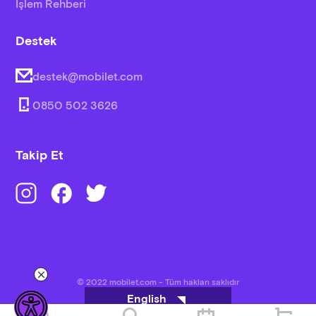
İşlem Rehberi
20:00 – 21:30 Turkish Edits
Destek
21:30 – 22:30 Efza
22:30 – 01:00 Turkish Edits
destek@mobilet.com
Biraz Yalnız Kalabilir Miyiz?
0850 502 3626
18:00 – 19:00 Kardelen
19:30 – 20:30 Barış Demirel “BD Deneyimi”
Takip Et
25 Haziran Pazar
Kendine Has Sahnesi
13:30 – 15:30 Undomondo
15:30 - 16:30 Su Sonia
© 2022 mobilet.com - Tüm hakları saklıdır
English
17:00 - 18:00 Bahr