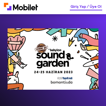
Giriş Yap
/
Üye Ol