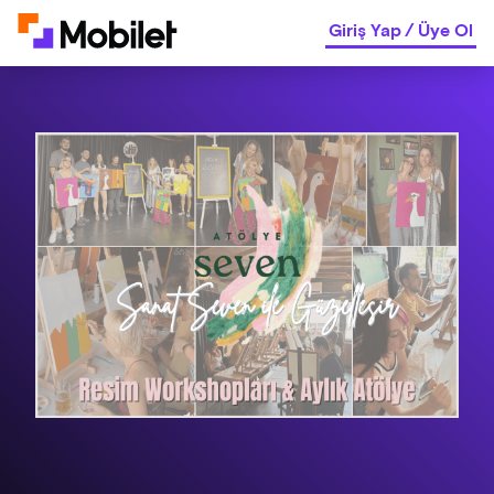
Giriş Yap
/
Üye Ol