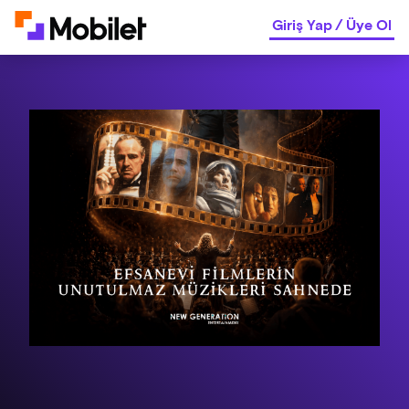
Giriş Yap
/
Üye Ol