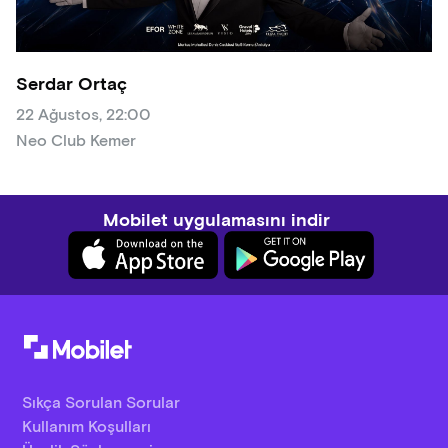
Serdar Ortaç
22 Ağustos, 22:00
Neo Club Kemer
Mobilet uygulamasını indir
Sıkça Sorulan Sorular
Kullanım Koşulları