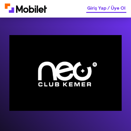
Giriş Yap
/
Üye Ol