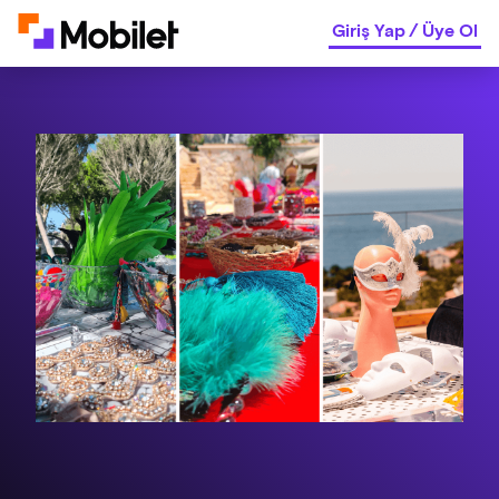
Giriş Yap
/
Üye Ol