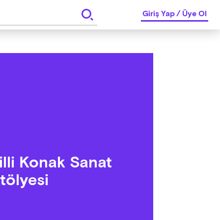
Giriş Yap
/
Üye Ol
illi Konak Sanat
tölyesi