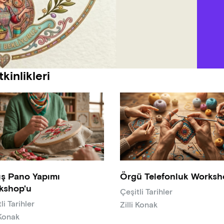
kinlikleri
ış Pano Yapımı
Örgü Telefonluk Worksh
kshop'u
Çeşitli Tarihler
li Tarihler
Zilli Konak
 Konak